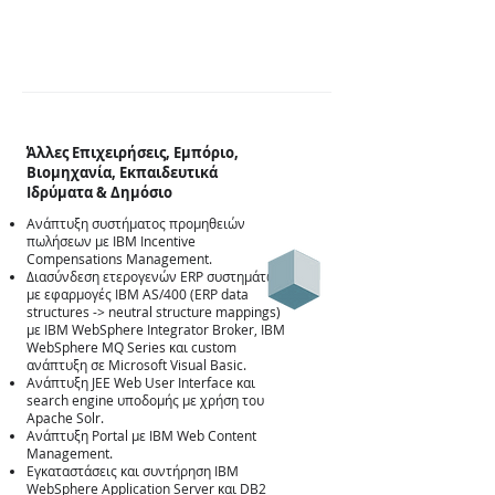
Άλλες Επιχειρήσεις, Εμπόριο,
Βιομηχανία, Εκπαιδευτικά
Ιδρύματα & Δημόσιο
Ανάπτυξη συστήματος προμηθειών
πωλήσεων με IBM Incentive
Compensations Management.
Διασύνδεση ετερογενών ERP συστημάτων
με εφαρμογές IBM AS/400 (ERP data
structures -> neutral structure mappings)
με IBM WebSphere Integrator Broker, ΙΒΜ
WebSphere MQ Series και custom
ανάπτυξη σε Microsoft Visual Basic.
Ανάπτυξη JEE Web User Interface και
Άλλες
search engine υποδομής με χρήση του
Apache Solr.
Ανάπτυξη Portal με IBM Web Content
Management.
Εγκαταστάσεις και συντήρηση IBM
WebSphere Application Server και DB2