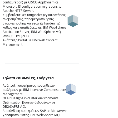
configuration) με CISCO AppDynamics.
Microsoft IIS configuration migrations to
Apache HTTP Server.
Συμβουλευτικές υπηρεσίες (εγκαταστάσεις,
αναβαθμίσεις, παραμετροποιήσεις,
troubleshooting και security hardening)
καθώς και εκπαιδεύσεις σε IBM WebSphere
Application Server, IBM WebSphere MQ,
Java (JSE και J2EE).
Ανάπτυξη Portal με IBM Web Content
Management.
Τηλεπικοινωνίες, Ενέργεια
Ανάπτυξη συστήματος προμηθειών
πωλήσεων με IBM Incentive Compensations
Ενέργεια
Management.
OLAP Designs in cluster environments.
Optimization βάσεων δεδομένων σε
DB2/SAPR3 AIX.
Διασύνδεση συστημάτων SAP με Metwerwin
χρησιμοποιώντας IBM WebSphere MQ.