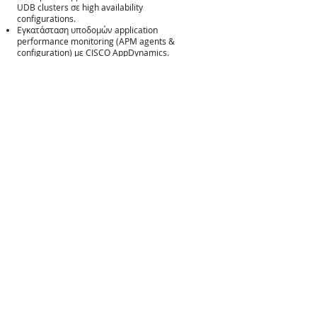
UDB clusters σε high availability
configurations.
Εγκατάσταση υποδομών application
performance monitoring (APM agents &
configuration) με CISCO AppDynamics.
Διασύνδεση ετερογενών συστημάτων
(ανάμεσα στα οποία και το Amadeus Altea
Plan - APL) με χρήση των IBM WebSphere
MQ, Microsoft Cluster Server και MQ
Cluster.
Εκπαιδεύσεις σε Hyperion Brio και Data
Warehouse.
Stress Tests.
Ανάπτυξη εφαρμογής Ηλεκτρονικής
Συνταγογράφησης και διασύνδεση με APIs
του Υπουργείου Υγείας.
Πελάτες