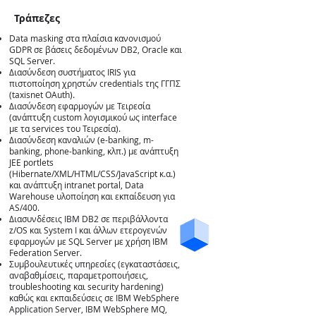
Τράπεζες
Data masking στα πλαίσια κανονισμού
GDPR σε βάσεις δεδομένων DB2, Oracle και
SQL Server.
Διασύνδεση συστήματος IRIS για
πιστοποίηση χρηστών credentials της ΓΓΠΣ
(taxisnet OAuth).
Διασύνδεση εφαρμογών με Τειρεσία
Τράπεζες
(ανάπτυξη custom λογισμικού ως interface
με τα services του Τειρεσία).
Διασύνδεση καναλιών (e-banking, m-
banking, phone-banking, κλπ.) με ανάπτυξη
JEE portlets
(Hibernate/XML/HTML/CSS/JavaScript κ.α.)
και ανάπτυξη intranet portal, Data
Warehouse υλοποίηση και εκπαίδευση για
AS/400.
Διασυνδέσεις IBM DB2 σε περιβάλλοντα
z/OS και System I και άλλων ετερογενών
εφαρμογών με SQL Server με χρήση IBM
Federation Server.
Συμβουλευτικές υπηρεσίες (εγκαταστάσεις,
αναβαθμίσεις, παραμετροποιήσεις,
troubleshooting και security hardening)
καθώς και εκπαιδεύσεις σε IBM WebSphere
Application Server, IBM WebSphere MQ,