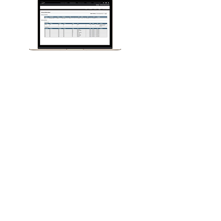
Ανάπτυξη μοντέλων διαχείρισης προμηθειών
και κάλυψης πωλήσεων.
Καθώς οι συνθήκες της αγοράς και οι
επιχειρηματικές απαιτήσεις αλλάζουν. Η
διαχείριση απόδοσης πωλήσεων της
Varicent
παρέχει τα αναλυτικά εργαλεία που σας
επιτρέπουν να κάνετε καλύτερες στρατηγικές
επιλογές. Κατανοήστε την επίδραση των αλλαγών
του σχεδίου μέσω της μοντελοποίησης σεναρίων,
παρακολουθήστε την απόδοση των πωλήσεων με
αναφορές και αναλύσεις, αποκαλύψτε τις γνώσεις
που κρύβονται στα σχέδια πωλήσεων και τις
διαδικασίες μέσω της οπτικοποίησης δεδομένων.