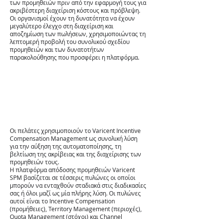
των προμηθειών πριν από την εφαρμογή τους για
ακριβέστερη διαχείριση κόστους και πρόβλεψη.
Οι οργανισμοί έχουν τη δυνατότητα να έχουν
μεγαλύτερο έλεγχο στη διαχείριση και
αποζημίωση των πωλήσεων, χρησιμοποιώντας τη
λεπτομερή προβολή του συνολικού σχεδίου
προμηθειών και των δυνατοτήτων
παρακολούθησης που προσφέρει η πλατφόρμα.
Οι πελάτες χρησιμοποιούν το
Varicent
Incentive
Compensation Management ως συνολική λύση
για την αύξηση της αυτοματοποίησης, τη
βελτίωση της ακρίβειας και της διαχείρισης των
προμηθειών τους.
Η πλατφόρμα απόδοσης προμηθειών
Varicent
SPM βασίζεται σε τέσσερις πυλώνες οι οποίοι
μπορούν να ενταχθούν σταδιακά στις διαδικασίες
σας ή όλοι μαζί ως μία πλήρης λύση. Οι πυλώνες
αυτοί είναι το Incentive Compensation
(προμήθειες), Territory Management (περιοχές),
Quota Management (στόχοι) και Channel