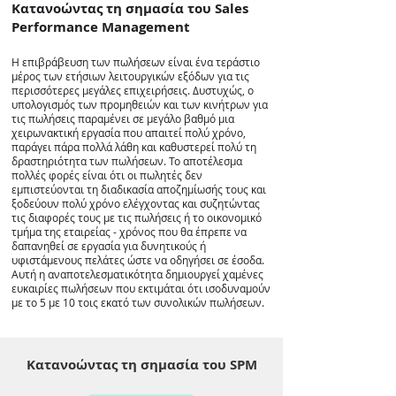
Κατανοώντας τη σημασία του Sales
Performance Management
Η επιβράβευση των πωλήσεων είναι ένα τεράστιο
μέρος των ετήσιων λειτουργικών εξόδων για τις
περισσότερες μεγάλες επιχειρήσεις. Δυστυχώς, ο
υπολογισμός των προμηθειών και των κινήτρων για
τις πωλήσεις παραμένει σε μεγάλο βαθμό μια
χειρωνακτική εργασία που απαιτεί πολύ χρόνο,
παράγει πάρα πολλά λάθη και καθυστερεί πολύ τη
δραστηριότητα των πωλήσεων. Το αποτέλεσμα
πολλές φορές είναι ότι οι πωλητές δεν
εμπιστεύονται τη διαδικασία αποζημίωσής τους και
ξοδεύουν πολύ χρόνο ελέγχοντας και συζητώντας
τις διαφορές τους με τις πωλήσεις ή το οικονομικό
τμήμα της εταιρείας - χρόνος που θα έπρεπε να
δαπανηθεί σε εργασία για δυνητικούς ή
υφιστάμενους πελάτες ώστε να οδηγήσει σε έσοδα.
Αυτή η αναποτελεσματικότητα δημιουργεί χαμένες
ευκαιρίες πωλήσεων που εκτιμάται ότι ισοδυναμούν
με το 5 με 10 τοις εκατό των συνολικών πωλήσεων.
Κατανοώντας τη σημασία του SPM