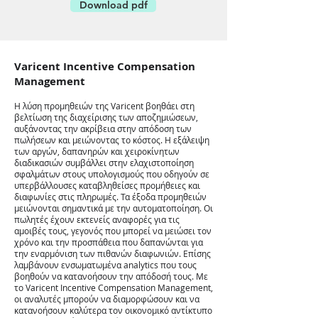
Download pdf
Varicent Incentive Compensation
Management
Η λύση προμηθειών της Varicent βοηθάει στη
βελτίωση της διαχείρισης των αποζημιώσεων,
αυξάνοντας την ακρίβεια στην απόδοση των
πωλήσεων και μειώνοντας το κόστος. Η εξάλειψη
των αργών, δαπανηρών και χειροκίνητων
διαδικασιών συμβάλλει στην ελαχιστοποίηση
σφαλμάτων στους υπολογισμούς που οδηγούν σε
υπερβάλλουσες καταβληθείσες προμήθειες και
διαφωνίες στις πληρωμές. Τα έξοδα προμηθειών
μειώνονται σημαντικά με την αυτοματοποίηση. Οι
πωλητές έχουν εκτενείς αναφορές για τις
αμοιβές τους, γεγονός που μπορεί να μειώσει τον
χρόνο και την προσπάθεια που δαπανώνται για
την εναρμόνιση των πιθανών διαφωνιών. Επίσης
λαμβάνουν ενσωματωμένα analytics που τους
βοηθούν να κατανοήσουν την απόδοσή τους. Με
το Varicent Incentive Compensation Management,
οι αναλυτές μπορούν να διαμορφώσουν και να
κατανοήσουν καλύτερα τον οικονομικό αντίκτυπο