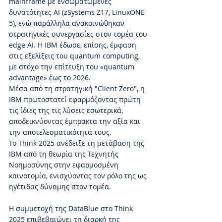
mainframe με ενσωματωμένες 
δυνατότητες AI (zSystems Z17, LinuxONE 
5), ενώ παράλληλα ανακοινώθηκαν 
στρατηγικές συνεργασίες στον τομέα του 
edge AI. Η IBM έδωσε, επίσης, έμφαση 
στις εξελίξεις του quantum computing, 
με στόχο την επίτευξη του «quantum 
advantage» έως το 2026.
Μέσα από τη στρατηγική "Client Zero", η 
IBM πρωτοστατεί εφαρμόζοντας πρώτη 
τις ίδιες της τις λύσεις εσωτερικά, 
αποδεικνύοντας έμπρακτα την αξία και 
την αποτελεσματικότητά τους.
Το Think 2025 ανέδειξε τη μετάβαση της 
IBM από τη θεωρία της Τεχνητής 
Νοημοσύνης στην εφαρμοσμένη 
καινοτομία, ενισχύοντας τον ρόλο της ως 
ηγέτιδας δύναμης στον τομέα.
Η συμμετοχή της DataBlue στο Think 
2025 επιβεβαιώνει τη διαρκή της 