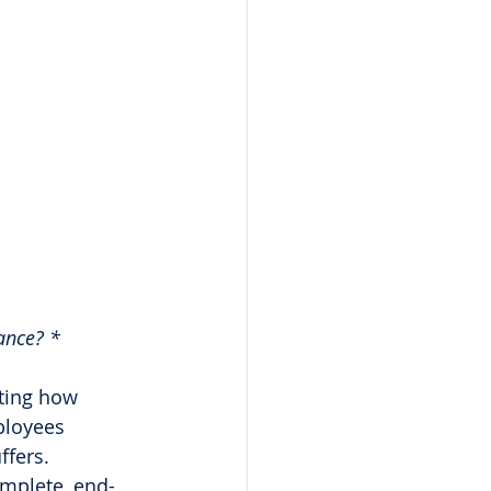
ance? *
ating how 
ployees 
ffers.
mplete, end-