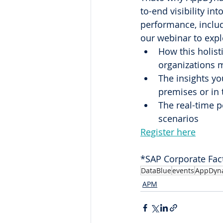
to-end visibility in
performance, includ
our webinar to expl
How this holis
organizations 
The insights y
premises or in 
The real-time 
scenarios
Register here
*SAP Corporate Fac
DataBlue
events
AppDyn
APM