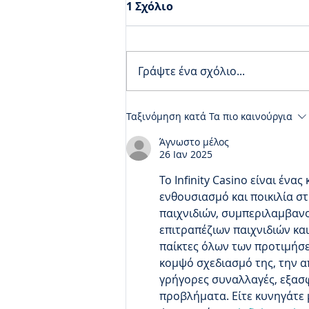
1 Σχόλιο
Γράψτε ένα σχόλιο...
Cisco AppDynamics: Για 9η
Ταξινόμηση κατά
Τα πιο καινούργια
φορά ηγέτης στο Magic
Άγνωστο μέλος
Quadrant της Gartner
26 Ιαν 2025
Το Infinity Casino είναι έν
ενθουσιασμό και ποικιλία στ
παιχνιδιών, συμπεριλαμβαν
επιτραπέζιων παιχνιδιών και 
παίκτες όλων των προτιμήσε
κομψό σχεδιασμό της, την α
γρήγορες συναλλαγές, εξασφ
προβλήματα. Είτε κυνηγάτε 