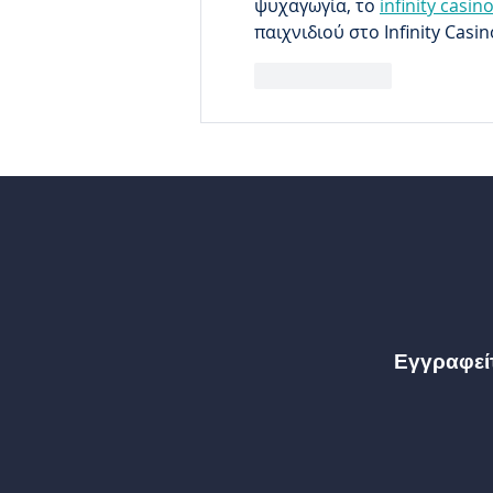
ψυχαγωγία, το 
infinity casin
παιχνιδιού στο Infinity Casi
Μου αρέσει
Εγγραφείτ