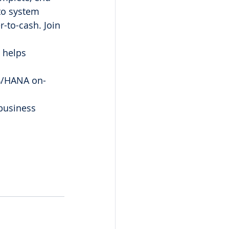
nto system 
-to-cash. Join 
 helps 
S4/HANA on-
business 