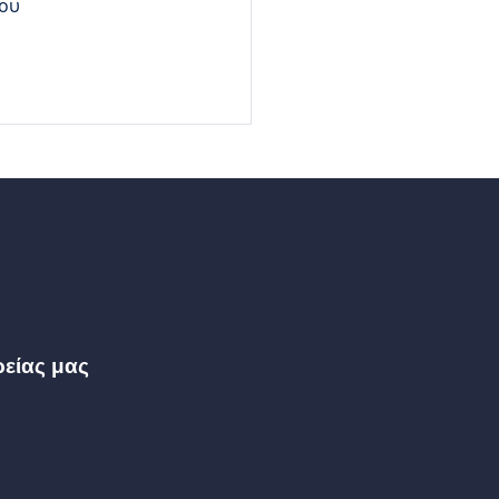
ου 
ρείας μας