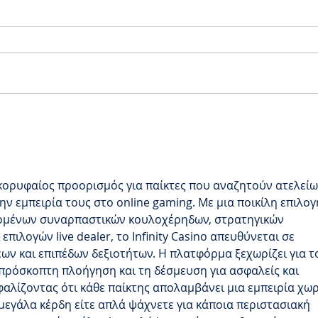
Webinar: A guide to
Application Performance
Monitoring
ας κορυφαίος προορισμός για παίκτες που αναζητούν ατελείω
ην εμπειρία τους στο online gaming. Με μια ποικίλη επιλογ
ομένων συναρπαστικών κουλοχέρηδων, στρατηγικών 
επιλογών live dealer, το Infinity Casino απευθύνεται σε 
ων και επιπέδων δεξιοτήτων. Η πλατφόρμα ξεχωρίζει για τ
πρόσκοπτη πλοήγηση και τη δέσμευση για ασφαλείς και 
αλίζοντας ότι κάθε παίκτης απολαμβάνει μια εμπειρία χωρ
μεγάλα κέρδη είτε απλά ψάχνετε για κάποια περιστασιακή 