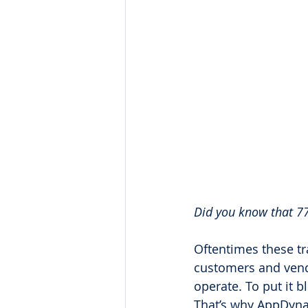
Did you know that 77
Oftentimes these tr
customers and vend
operate. To put it 
That’s why AppDyna