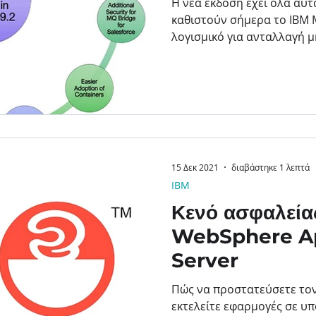
Η νέα έκδοση έχει όλα αυτ
καθιστούν σήμερα το IBM
λογισμικό για ανταλλαγή μ
15 Δεκ 2021
διαβάστηκε 1 λεπτά
IBM
Κενό ασφαλεία
WebSphere Ap
Server
Πώς να προστατεύσετε τον
εκτελείτε εφαρμογές σε 