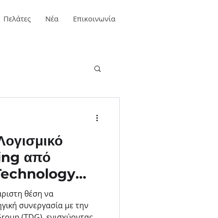
Πελάτες
Νέα
Επικοινωνία
Λογισμικό
ing από
Technology
Group (TDG)
άριστη θέση να
ηγική συνεργασία με την
roup (TDG), ενισχύοντας