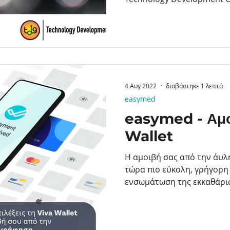
δυναμικά την παρουσία τη
υπηρεσιών και λύσεων soft
αγορά. Μέσα από τη συνερ
αναλαμβάνει την εκπροσώ
Development Group στην 
ελληνικές επιχειρήσεις πρ
ολοκληρωμένο χαρτοφυλάκ
4 Αυγ 2022
διαβάστηκε 1 λεπτά
λογισμικού και εξειδικευμ
easymed
easymed - Αμο
Wallet
Η αμοιβή σας από την άυλ
τώρα πιο εύκολη, γρήγορη
ενσωμάτωση της εκκαθάρισ