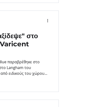
ξίδεψε" στο
 Varicent
aBlue παραβρέθηκε στο
ε στο Langham του
από ειδικούς του χώρου...