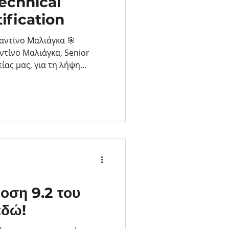
Technical
tification
αντίνο Μαλιάγκα 🎯
τίνο Μαλιάγκα, Senior
ίας μας, για τη λήψη...
δοση 9.2 του
εδώ!