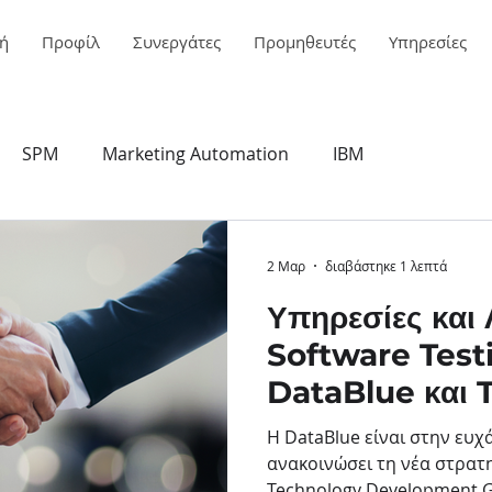
ή
Προφίλ
Συνεργάτες
Προμηθευτές
Υπηρεσίες
SPM
Marketing Automation
IBM
2 Μαρ
διαβάστηκε 1 λεπτά
Υπηρεσίες και 
Software Test
DataBlue και 
Development 
Η DataBlue είναι στην ευχ
ανακοινώσει τη νέα στρατ
Technology Development G