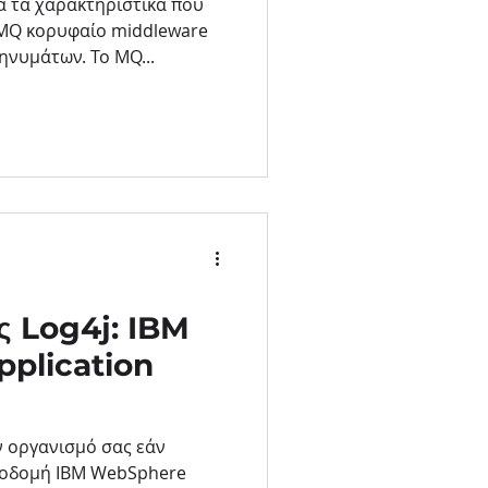
ά τα χαρακτηριστικά που
 MQ κορυφαίο middleware
ηνυμάτων. Το MQ...
ς Log4j: IBM
plication
 οργανισμό σας εάν
υποδομή IBM WebSphere