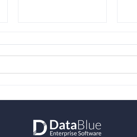
Η DataBlue "ταξίδεψε"
Vari
στο Λονδίνο για το
από 
Varicent Elevate