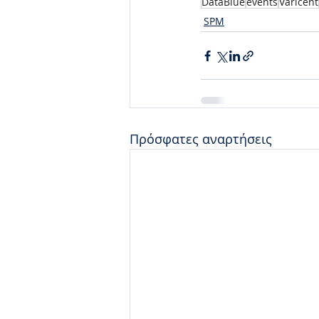
DataBlue
events
Varicent
SPM
Πρόσφατες αναρτήσεις