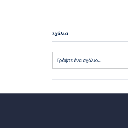
Σχόλια
Γράψτε ένα σχόλιο...
Varicent v10 Technical
Specialist Certification