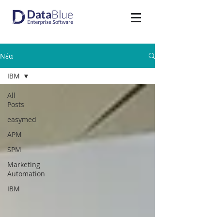
Νέα
IBM
All
Posts
easymed
APM
SPM
Marketing
Automation
IBM