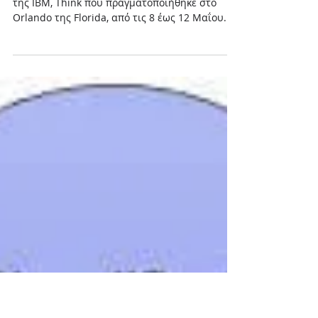
IBM
IBM Think 2023
Η DataBlue παραβρέθηκε στο ετήσιο συνέδριο
της IBM, Think που πραγματοποιήθηκε στο
Orlando της Florida, από τις 8 έως 12 Μαΐου.
Σκοπός...