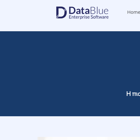
Hom
Η πι