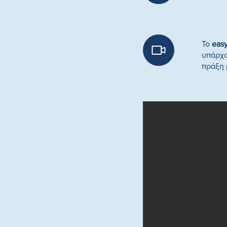
Το
eas
υπάρχο
πράξη