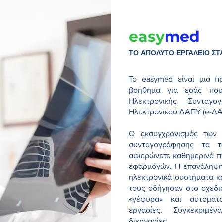
easy
med
ΤΟ ΑΠΟΛΥΤΟ ΕΡΓΑΛΕΙΟ ΣΤΑ
Το easymed είναι μια π
βοήθημα για εσάς που 
Ηλεκτρονικής Συνταγογ
Ηλεκτρονικού ΔΑΠΥ (e-Δ
Ο εκσυγχρονισμός των
συνταγογράφησης τα τ
αφιερώνετε καθημερινά π
εφαρμογών. Η επανάληψη
ηλεκτρονικά συστήματα κ
τους οδήγησαν στο σχεδι
«γέφυρα» και αυτοματο
εργασίες. Συγκεκριμέ
διεργασίες.